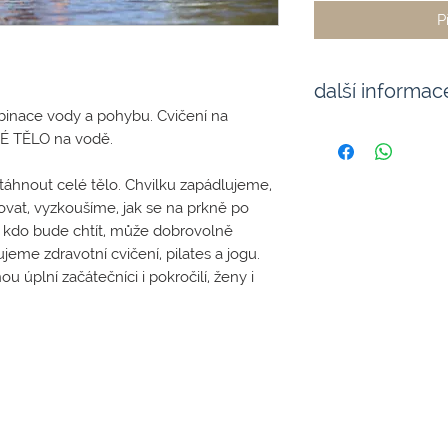
P
další informac
binace vody a pohybu. Cvičení na
místo konání:
É TĚLO na vodě.
relaxační louka,
Pa
Karlštejnská 33, Ře
otáhnout celé tělo. Chvilku zapádlujeme,
první termín:
23.6.2
lovat, vyzkoušíme, jak se na prkně po
ranní lekce probíha
 kdo bude chtít, může dobrovolně
večerní lekce 18:15-
eme zdravotní cvičení, pilates a jogu.
lekce probíhá při 
 úplní začátečníci i pokročilí, ženy i
ve spolupráci s
www
rezervace je nutné 
(24hodin) před koná
abychom neblokoval
paddleboardů pro da
!!! Při zrušení lek
100% storno!
Děkujeme za pocho