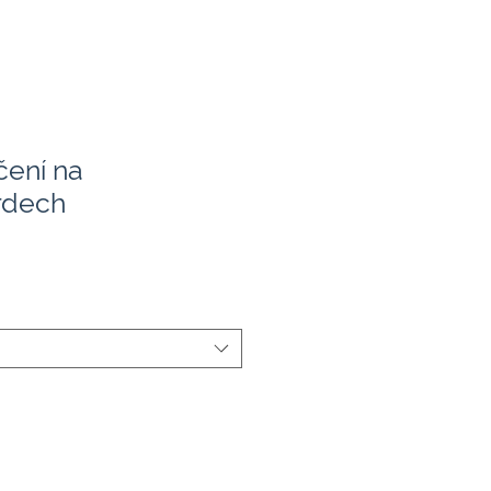
čení na
rdech
a