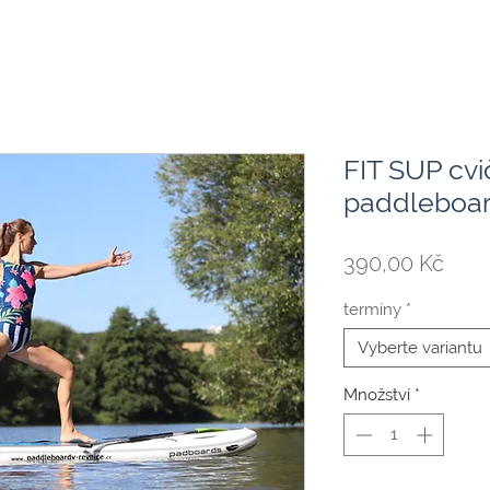
FIT SUP cvi
paddleboa
Cen
390,00 Kč
termíny
*
Vyberte variantu
Množství
*