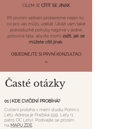
CÍLEM JE
CÍTIT SE JINAK
Při prvním setkání probereme nejen to,
co pro vás můžu udělat. Ukáži vám také
jednoduché pohyby nejprve v jedné
polovině těla, abyste mohli
zažít, jak se
můžete cítit jinak.
OBJEDNEJTE SI PRVNÍ KONZ
ULTACI
→
Časté otázky
01 | KDE CVIČENÍ PROBÍHÁ?
Cvičení probíhá v mém studiu Pohni s
Lety. Adresa je Pražská 559, Lety (1.
patro OC Lety). Podívejte se prosím
na
MAPU ZDE
.