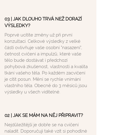
03 | JAK DLOUHO TRVÁ NEŽ DORAZÍ
VÝSLEDKY?
Poprvé ucítíte změny už při první
konzultaci. Celkové výsledky z velké
části ovlivňuje vaše osobní "nasazení",
četnost cvičení a impulzů, které vaše
tělo bude dostávat i předchozí
pohybová zkušenost, vlastnosti a kvalita
tkání vašeho těla. Po každém zacvičení
je cítit posun. Mění se rychle vnímání
vlastního těla. Obecně do 3 měsíců jsou
výsledky u všech viditelné.
02 | JAK SE MÁM NA NĚJ PŘIPRAVIT?
Nejdůležitější je dobře se na cvičení
naladit. Doporučuji také vzít si pohodlné