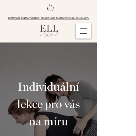
REZERVUJTE SI MÍSTO V KURZECH PRO DĚTI NEBO DOSPĚLÉ VE STUDIU POHNI S LETY
Individuální
lekce pro vás
na míru