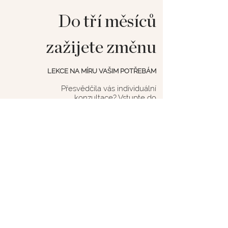
Do tří měsíců
zažijete změnu
LEKCE NA MÍRU VAŠIM POTŘEBÁM
Přesvědčila vás individuální
konzultace? Vstupte do
tříměsíčního cyklu a zažijte
změnu
na vlastní kůži
.
1. ZLEPŠÍTE SI DRŽENÍ TĚLA
2. NAUČÍTE SE LÉPE VNÍMAT
SAMI SEBE
3. BUDETE VÍCE RESPEKTOVAT
SVÉ TĚLO
nadechnout,