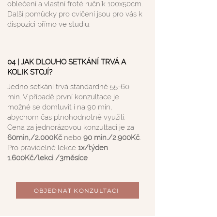
oblečení a vlastní froté ručník 100x50cm.
Další pomůcky pro cvičení jsou pro vás k
dispozici přímo ve studiu.
04 | JAK DLOUHO SETKÁNÍ TRVÁ A
KOLIK STOJÍ?
Jedno setkání trvá standardně 55-60
min. V případě první konzultace je
možné se domluvit i na 90 min,
abychom čas plnohodnotně využili.
Cena za jednorázovou konzultaci je za
60min,/2.000Kč
nebo
90 min./2.900Kč
.
Pro pravidelné lekce
1x/týden
1.600Kč/lekci /3měsíce
OBJEDNAT KONZULTACI