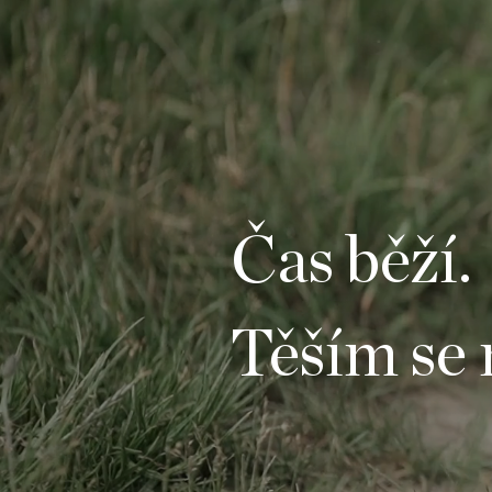
Čas běží.
Těším se 