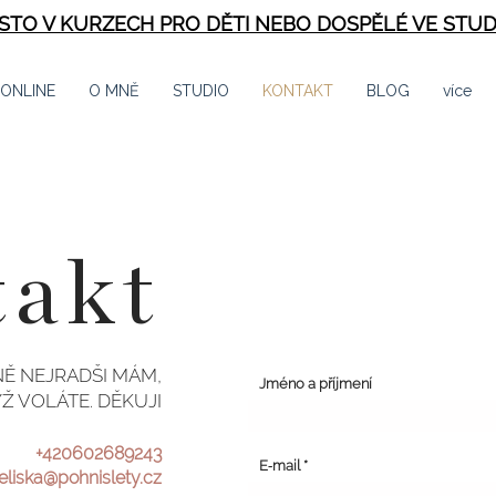
ÍSTO V KURZECH PRO DĚTI NEBO DOSPĚLÉ VE STUD
 ONLINE
O MNĚ
STUDIO
KONTAKT
BLOG
více
akt
Ě NEJRADŠI MÁM,
Jméno a příjmení
Ž VOLÁTE. DĚKUJI
+420602689243
E‑mail
eliska@pohnislety.cz