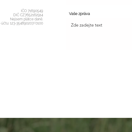
IČO 71690549
Vaše zpráva
DIČ CZ7652162914
Nejsem plátce daně.
o účtu: 123-354890207/0100