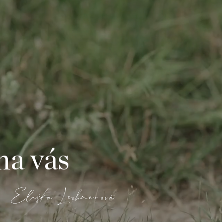
na vás
Eliška Lechnerová