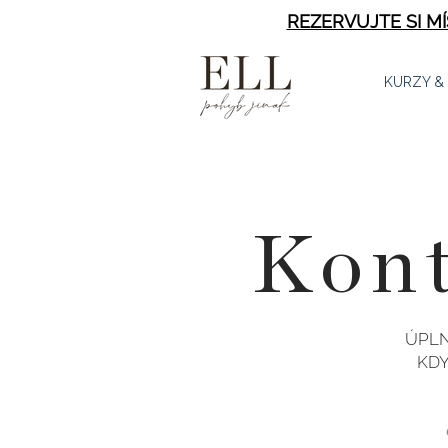
REZERVUJTE SI M
KURZY &
Kont
ÚPLN
KDY