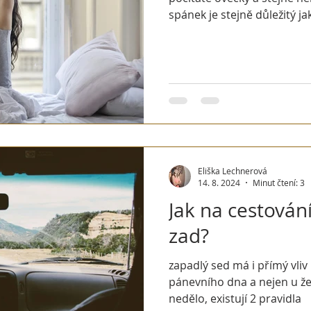
spánek je stejně důležitý ja
Eliška Lechnerová
14. 8. 2024
Minut čtení: 3
Jak na cestování
zad?
zapadlý sed má i přímý vliv 
pánevního dna a nejen u že
nedělo, existují 2 pravidla