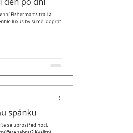
l den po dni
nní Fisherman’s trail a
enhle luxus by si měl dopřát
mu spánku
te se uprostřed noci,
můžete zabrat? Kvalitní