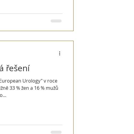
á řešení
"European Urology" v roce
ližně 33 % žen a 16 % mužů
o...