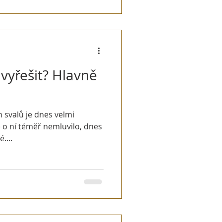
i vyřešit? Hlavně
e o ní téměř nemluvilo, dnes
....