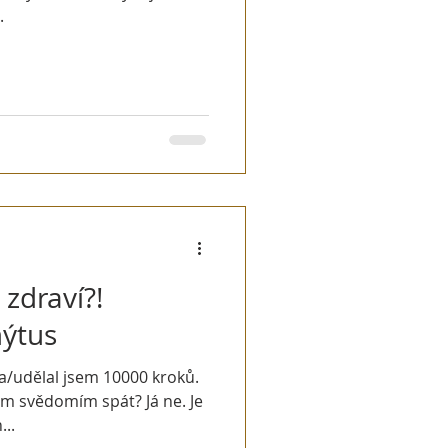
.
 zdraví?!
ýtus
/udělal jsem 10000 kroků.
tým svědomím spát? Já ne. Je
..