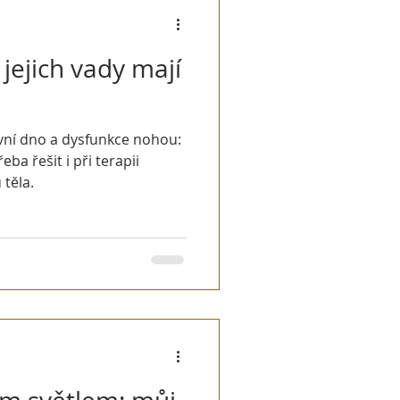
jejich vady mají
vní dno a dysfunkce nohou:
eba řešit i při terapii
 těla.