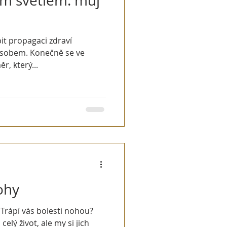
ým světlem: můj
it propagaci zdraví
působem. Konečně se ve
r, který...
ohy
 Trápí vás bolesti nohou?
 celý život, ale my si jich