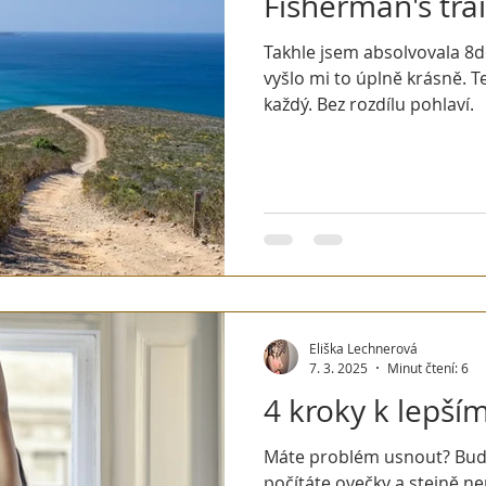
Fisherman's trai
Takhle jsem absolvovala 8de
vyšlo mi to úplně krásně. T
každý. Bez rozdílu pohlaví.
Eliška Lechnerová
7. 3. 2025
Minut čtení: 6
4 kroky k lepší
Máte problém usnout? Budí
počítáte ovečky a stejně ne