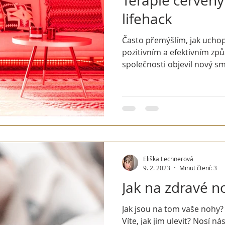
Terapie červen
lifehack
Často přemýšlím, jak uchop
pozitivním a efektivním z
společnosti objevil nový smě
Eliška Lechnerová
9. 2. 2023
Minut čtení: 3
Jak na zdravé n
Jak jsou na tom vaše nohy?
Víte, jak jim ulevit? Nosí nás