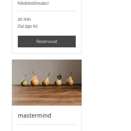
fotobiostimulací
20 min
Od
Od 290 Kč
290
českých
korun
Rezervovat
mastermind