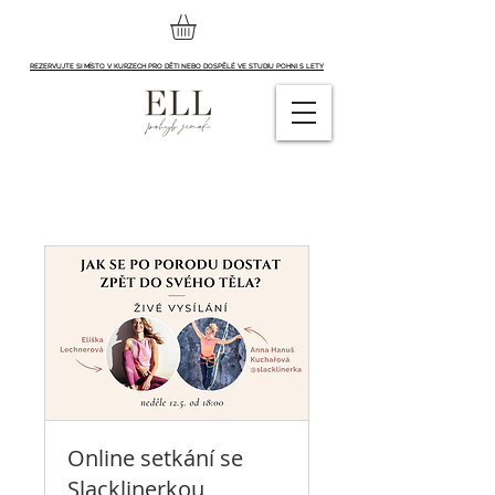
REZERVUJTE SI MÍSTO V KURZECH PRO DĚTI NEBO DOSPĚLÉ VE STUDIU POHNI S LETY
Online setkání se
Slacklinerkou