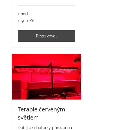
1 hod
1 500
1 500 Kč
českých
korun
Rezervovat
Terapie červeným
světlem
Dobijte si baterky přirozenou