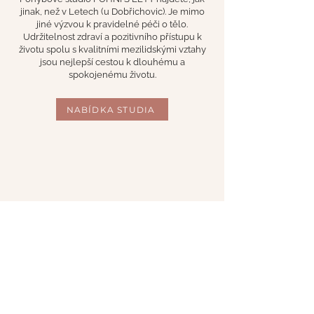
jinak, než v Letech (u Dobřichovic). Je mimo
jiné výzvou k pravidelné péči o tělo.
Udržitelnost zdraví a pozitivního přístupu k
životu spolu s kvalitními mezilidskými vztahy
jsou nejlepší cestou k dlouhému a
spokojenému životu.
NABÍDKA STUDIA
Máte rádi
individuální