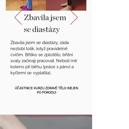
Zbavila jsem
se diastázy
Zbavila jsem se diastázy, záda
nezlobí tolik, když pravidelně
cvičím. Bříško se zploštilo, břišní
svaly začínají pracovat. Nebolí mě
koleno při běhu (práce s pánví a
kyčlemi se vyplatila).
ÚČASTNICE KURZU ZDRAVÉ TĚLO (NEJEN
PO PORODU)