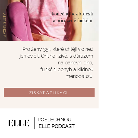
konečně bez bolesti
POHNISLETY
a přirozeně funkční
#
Pro ženy 35+,
které chtějí víc
než
jen cvičit. Online i živě,
s důrazem
na pánevní dno,
funkční pohyb a klidnou
menopauzu.
ZÍSKAT APLIKACI
POSLECHNOUT
ELLE
ELLE PODCAST