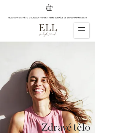
REZERVUJTE SI MÍSTO V KURZECH PRO DĚTI NEBO DOSPĚLÉ VE STUDIU POHNI S LETY
Zdravé tělo