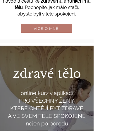
návod a cestu ke
zdravému a funkčnímu
tělu
.
Pochopíte, jak málo stačí,
abyste byli v těle spokojení.
VÍCE O MNĚ
zdravé tělo
online kurz v aplikaci
PRO VŠECHNY ŽENY,
KTERÉ CHTĚJÍ BÝT ZDRAVÉ
A VE SVÉM TĚLE SPOKOJENÉ
nejen po porodu