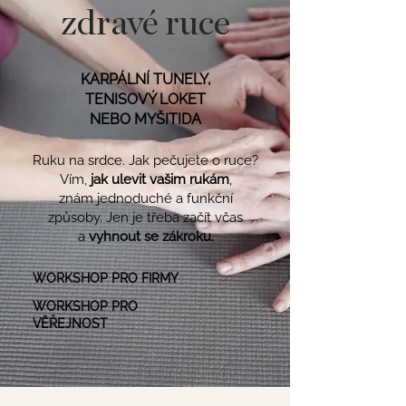
zdravé ruce
KARPÁLNÍ TUNELY,
TENISOVÝ LOKET
NEBO MYŠITIDA
Ruku na srdce. Jak pečujete o ruce?
Vím,
jak ulevit vašim rukám
,
znám jednoduché a funkční
způsoby. Jen je třeba začít včas
a
vyhnout se zákroku.
WORKSHOP PRO FIRMY
WORKSHOP PRO
VĚŘEJNOST