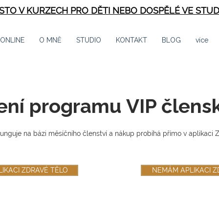
ÍSTO V KURZECH PRO DĚTI NEBO DOSPĚLÉ VE STUD
 ONLINE
O MNĚ
STUDIO
KONTAKT
BLOG
více
ní programu VIP člens
unguje na bázi měsíčního členství
a nákup probíhá přímo v aplikaci 
LIKACI ZDRAVÉ TĚLO
NEMÁM APLIKACI Z