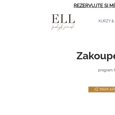
REZERVUJTE SI M
KURZY &
Zakoupe
program f
JIŽ MÁM AP