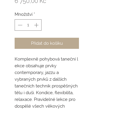
Cena
6 750,00 Kč
Množství
*
Přidat do košíku
Komplexně pohybová taneční l
ekce obsahuje prvky
contemporary, jazzu a
vybraných prvků z dalších
tanečních technik prospěšných
tělu i duši. Kondice, flexibilita,
relaxace. Pravidelné lekce pro
dospělé všech věkových
kategorií, začátečníky a mírně
pokročilé pod vedením
Dity
Kándlové
. Práce na skupinové