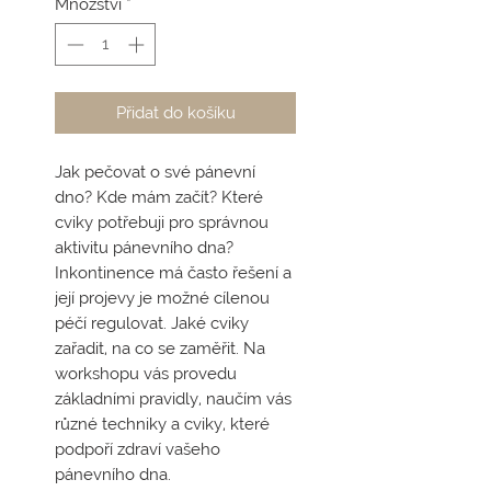
Množství
*
Přidat do košíku
Jak pečovat o své pánevní
dno? Kde mám začít? Které
cviky potřebuji pro správnou
aktivitu pánevního dna?
Inkontinence má často řešení a
její projevy je možné cílenou
péčí regulovat. Jaké cviky
zařadit, na co se zaměřit. Na
workshopu vás provedu
základními pravidly, naučím vás
různé techniky a cviky, které
podpoří zdraví vašeho
pánevního dna.