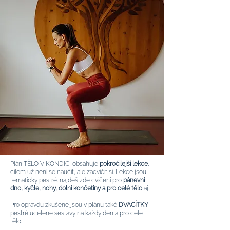
Plán TĚLO V KONDICI o
bsahuje
pokročilejší lekce
,
cílem už není se naučit, ale zacvičit si. Lekce jsou
tematicky pestré. najdeš zde cvičení pro
pánevní
dno, kyčle, nohy, dolní končetiny a pro celé tělo
aj.
P
ro opravdu zkušené jsou v plánu také
DVACÍTKY
-
pestré ucelené sestavy na každý den a pro celé
tělo.