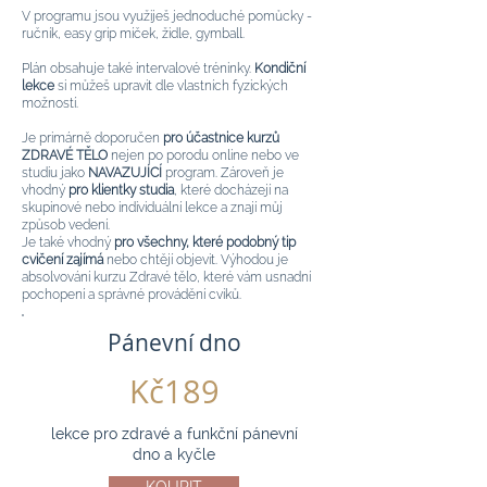
V programu jsou využiješ jednoduché pomůcky -
ručník, easy grip míček, židle, gymball.
Plán obsahuje také
intervalové tréninky.
Kondiční
lekce
si můžeš upravit dle vlastních fyzických
možností.​
Je primárně doporučen
pro účastnice kurzů
ZDRAVÉ TĚLO
nejen po porodu online nebo ve
studiu jako
NAVAZUJÍCÍ
program.
Zároveň je
vhodný
pro klientky studia
, které docházejí na
skupinové nebo individuální lekce a znají můj
způsob vedení.
Je také vhodný
pro všechny, které podobný tip
cvičení zajímá
nebo chtějí objevit. Výhodou je
absolvování kurzu Zdravé tělo, které vám usnadní
pochopení a správné provádění cviků.
Pánevní dno
Kč189
lekce pro zdravé a funkční pánevní
dno a kyčle