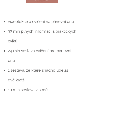
KOUPIT
videolekce a cvičení na pánevní dno
37 min plných informací a praktických
cviků
24 min sestava cvičení pro pánevní
dno
1 sestava, ze které snadno uděláš i
dvě kratší
10 min sestava v sedě
14 min sestava navazující
5 min jednoduché anatomie pro lepší