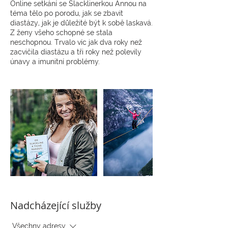
Online setkání se Slacklinerkou Annou na
téma tělo po porodu, jak se zbavit
diastázy, jak je důležité být k sobě laskavá.
Z ženy všeho schopné se stala
neschopnou. Trvalo víc jak dva roky než
zacvičila diastázu a tři roky než polevily
únavy a imunitní problémy.
Nadcházející služby
Všechny adresy