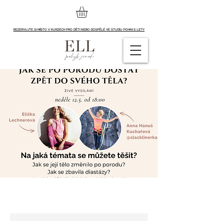
REZERVUJTE SI MÍSTO V KURZECH PRO DĚTI NEBO DOSPĚLÉ VE STUDIU POHNI S LETY