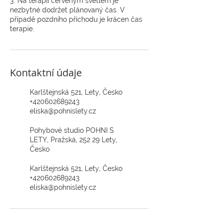
3. Na terapii červeným světlem je
nezbytné dodržet plánovaný čas. V
případě pozdního příchodu je krácen čas
terapie.
Kontaktní údaje
Karlštejnská 521, Lety, Česko
+420602689243
eliska@pohnislety.cz
Pohybové studio POHNI S
LETY, Pražská, 252 29 Lety,
Česko
Karlštejnská 521, Lety, Česko
+420602689243
eliska@pohnislety.cz