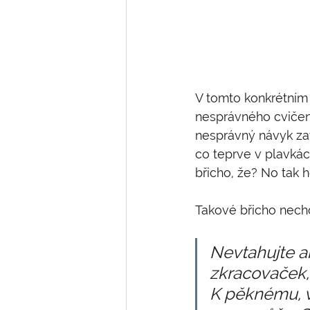
V tomto konkrétním
nesprávného cvičení
nesprávný návyk zat
co teprve v plavkách
břicho, že? No tak ho
Takové břicho nech
Nevtahujte an
zkracovaček, a
K pěknému, v