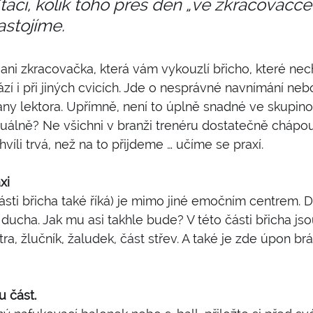
ačí, kolik toho přes den „ve zkracovačce
astojíme.
ani zkracovačka, která vám vykouzlí břicho, které nec
zí i při jiných cvicích. Jde o nesprávné navnímání neb
rany lektora. Upřímně, není to úplně snadné ve skupino
duálně? Ne všichni v branži trenéru dostatečně chápou 
íli trvá, než na to přijdeme … učíme se praxí.
xi
části břicha také říká) je mimo jiné emočním centrem. 
 ducha. Jak mu asi takhle bude? V této části břicha js
tra, žlučník, žaludek, část střev. A také je zde úpon brá
 část. 