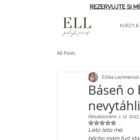
REZERVUJTE SI M
KURZY &
All Posts
Eliška Lechnerová
Báseň o b
nevytáhl
Aktualizováno:
1. 12. 2023
Hodnoceno NaN z 
Léto léto mé, 
břicho mám furt sta