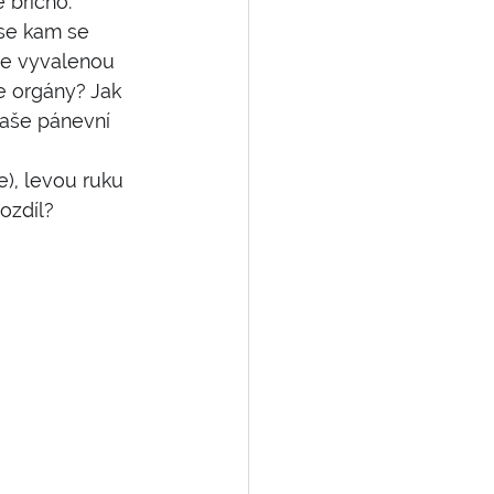
é břicho. 
 se kam se 
te vyvalenou 
e orgány? Jak 
vaše pánevní 
), levou ruku 
ozdíl? 