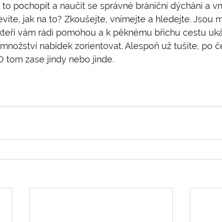
 to pochopit a naučit se správné brániční dýchání a vn
evíte, jak na to? Zkoušejte, vnímejte a hledejte. Jsou 
, kteří vám rádi pomohou a k pěknému břichu cestu uká
množství nabídek zorientovat. Alespoň už tušíte, po če
O tom zase jindy nebo jinde.