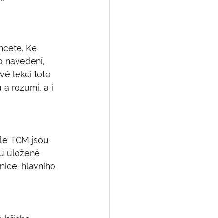
“ 
hcete. Ke 
o navedení, 
vé lekci toto 
a rozumí, a i 
Dle TCM jsou 
ou uložené 
nice, hlavního 