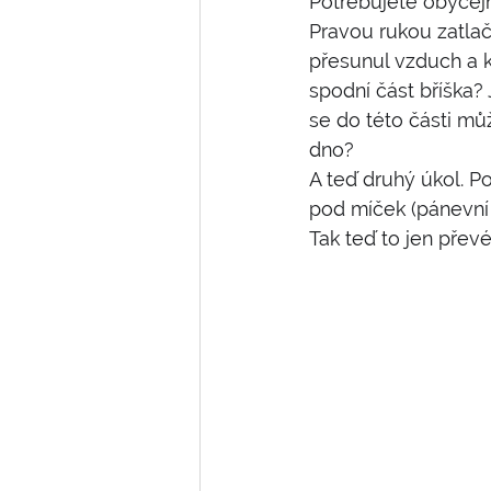
Potřebujete obyčejn
Pravou rukou zatlač
přesunul vzduch a k
spodní část bříška?
se do této části mů
dno?
A teď druhý úkol. P
pod míček (pánevní 
Tak teď to jen přev