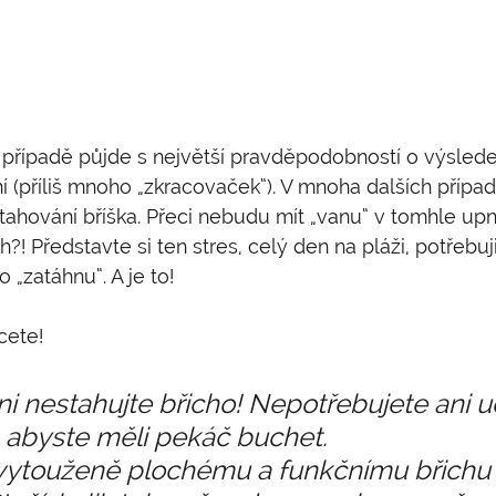
 případě půjde s největší pravděpodobností o výslede
 (příliš mnoho „zkracovaček“). V mnoha dalších případ
ahování bříška. Přeci nebudu mít „vanu“ v tomhle upnu
?! Představte si ten stres, celý den na pláži, potřebuji
 „zatáhnu“. A je to! 
cete! 
i nestahujte břicho! Nepotřebujete ani udě
byste měli pekáč buchet.           
ytouženě plochému a funkčnímu břichu 