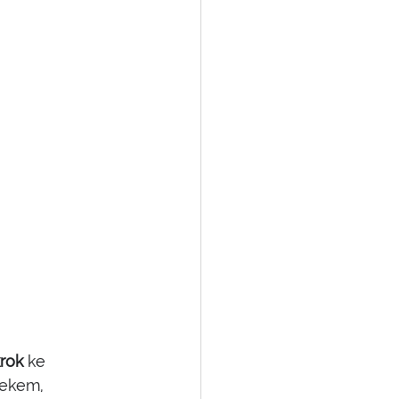
krok
 ke 
tekem, 