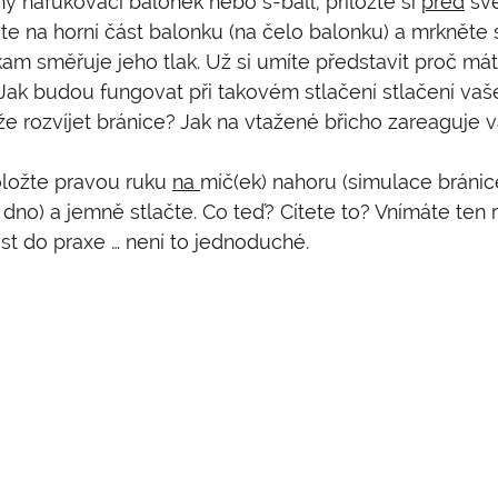
ý nafukovací balonek nebo s-ball, přiložte si 
před
 sv
te na horní část balonku (na čelo balonku) a mrkněte
am směřuje jeho tlak. Už si umíte představit proč má
 Jak budou fungovat při takovém stlačení stlačení vaš
že rozvíjet bránice? Jak na vtažené břicho zareaguje 
oložte pravou ruku 
na 
míč(ek) nahoru (simulace bránice
dno) a jemně stlačte. Co teď? Cítete to? Vnímáte ten r
ést do praxe … není to jednoduché.