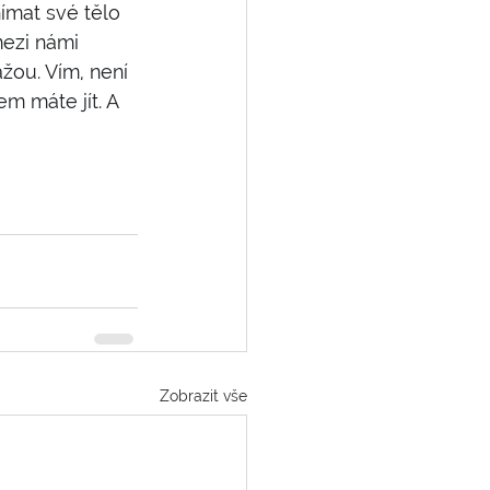
ímat své tělo 
mezi námi 
žou. Vím, není 
m máte jít. A 
Zobrazit vše