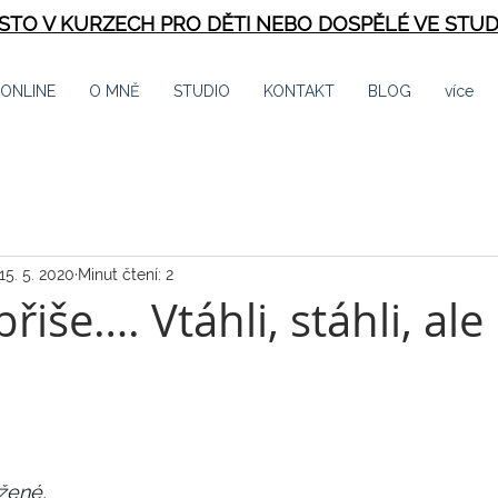
ÍSTO V KURZECH PRO DĚTI NEBO DOSPĚLÉ VE STUD
 ONLINE
O MNĚ
STUDIO
KONTAKT
BLOG
více
15. 5. 2020
Minut čtení: 2
řiše…. Vtáhli, stáhli, ale
i
5 hvězdiček.
žené,