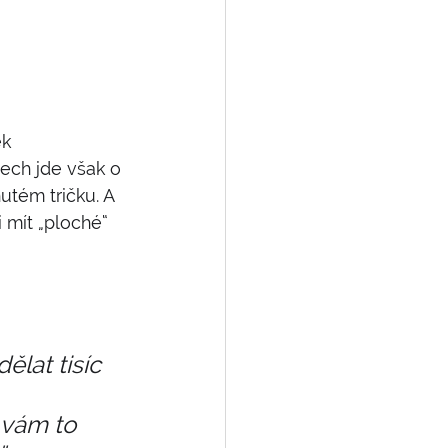
k 
ech jde však o 
tém tričku. A 
 mít „ploché“ 
lat tisíc 
vám to 