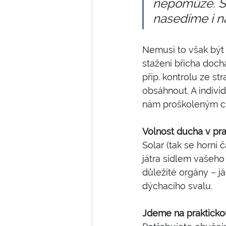
nepomůže. St
nasedíme i n
Nemusí to však být 
stažení břicha dochá
příp. kontrolu ze st
obsáhnout. A indivi
nám proškoleným chv
Volnost ducha v pra
Solar (tak se horní 
játra sídlem vašeho
důležité orgány – já
dýchacího svalu.
Jdeme na praktickou