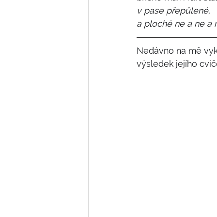
v pase přepůlené,
a ploché ne a ne a 
Nedávno na mě vykou
výsledek jejího cv