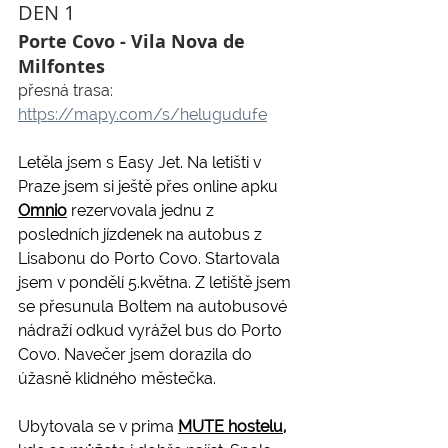
DEN 1
Porte Covo - Vila Nova de 
Milfontes
přesná trasa: 
https://mapy.com/s/helugudufe
Letěla jsem s Easy Jet. Na letišti v 
Praze jsem si ještě přes online apku 
Omnio
rezervovala jednu z 
posledních jízdenek na autobus z 
Lisabonu do Porto Covo. Startovala 
jsem v pondělí 5.května. Z letiště jsem 
se přesunula Boltem na autobusové 
nádraží odkud vyrážel bus do Porto 
Covo. Navečer jsem dorazila do 
úžasně klidného městečka.
Ubytovala se v prima 
MUTE hostelu
,