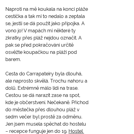
Naproti na mě koukala na konci pláže 
cestička a tak mi to nedalo a zeptala 
se, jestli se dá použít jako přípojka. A 
vono jo! V mapách mi některé ty 
zkratky přes pláž nejdou označit. A 
pak se před pokračování určitě 
osvěžte koupačkou na pláži pod 
barem.
Cesta do Carrapateiry byla dlouhá, 
ale naprosto skvělá. Trochu nahoru a 
dolů. Extrémně málo lidí na trase. 
Cestou se dá narazit zase na spot, 
kde je občerstvení. Nečekaně. Příchod 
do městečka přes dlouhou pláž v 
sedm večer byl prostě za odměnu. 
Jen jsem musela spěchat do hostelu 
– recepce funguje jen do 19. 
Hostel 