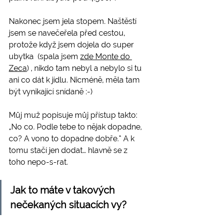
Nakonec jsem jela stopem. Naštěstí 
jsem se navečeřela před cestou, 
protože když jsem dojela do super 
ubytka  (spala jsem 
zde Monte do 
Zeca
) , nikdo tam nebyl a nebylo si tu 
ani co dát k jídlu. Nicméně, měla tam 
být vynikající snídaně :-)
Můj muž popisuje můj přístup takto: 
„No co. Podle tebe to nějak dopadne, 
co? A vono to dopadne dobře.“ A k 
tomu stačí jen dodat… hlavně se z 
toho nepo-s-rat.
Jak to máte v takových 
nečekaných situacích vy?