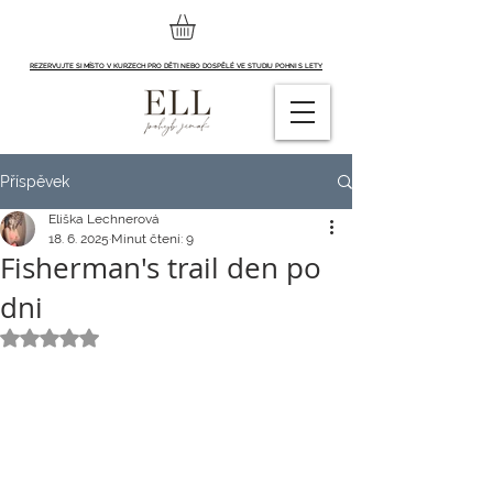
REZERVUJTE SI MÍSTO V KURZECH PRO DĚTI NEBO DOSPĚLÉ VE STUDIU POHNI S LETY
Příspěvek
Eliška Lechnerová
18. 6. 2025
Minut čtení: 9
Fisherman's trail den po
dni
Hodnoceno NaN z 5 hvězdiček.