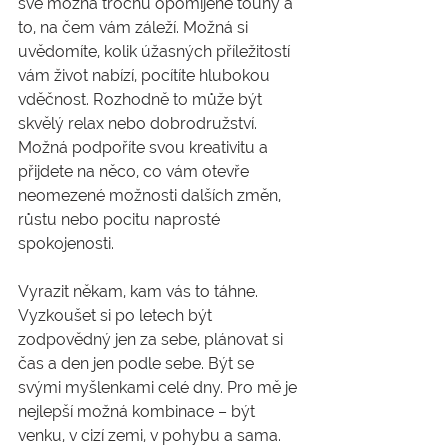
své možná trochu opomíjené touhy a 
to, na čem vám záleží. Možná si 
uvědomíte, kolik úžasných příležitostí 
vám život nabízí, pocítíte hlubokou 
vděčnost. Rozhodně to může být 
skvělý relax nebo dobrodružství. 
Možná podpoříte svou kreativitu a 
přijdete na něco, co vám otevře 
neomezené možnosti dalších změn, 
růstu nebo pocitu naprosté 
spokojenosti. 
Vyrazit někam, kam vás to táhne. 
Vyzkoušet si po letech být 
zodpovědný jen za sebe, plánovat si 
čas a den jen podle sebe. Být se 
svými myšlenkami celé dny. Pro mě je 
nejlepší možná kombinace – být 
venku, v cizí zemi, v pohybu a sama. 