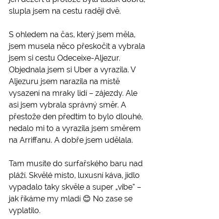
slupla jsem na cestu raději dvě.
S ohledem na čas, který jsem měla, 
jsem musela něco přeskočit a vybrala 
jsem si cestu Odeceixe-Aljezur. 
Objednala jsem si Uber a vyrazila. V 
Aljezuru jsem narazila na místě 
vysazení na mraky lidí – zájezdy. Ale 
asi jsem vybrala správný směr. A 
přestože den předtím to bylo dlouhé, 
nedalo mi to a vyrazila jsem směrem 
na Arriffanu. A dobře jsem udělala.
Tam musíte do surfařského baru nad 
pláží. Skvělé místo, luxusní káva, jídlo 
vypadalo taky skvěle a super „vibe“ – 
jak říkáme my mladí 😊 No zase se 
vyplatilo. 