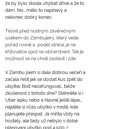
že by bylo škoda uhýbat dříve a že to 
dám. No… mělo to napínavý a 
nakonec dobrý konec.
Těsně před nudným závěrečným 
úsekem do Zambujeiry, který vede 
pořád rovně a  podél silnice, je na 
křižovatce spot na občerstvení. Tak je 
možnost se na chvíli zastavit i zde.
V Zambu jsem si dala dobrou večeři a 
začala řešit jak se dostat kus zpět do 
ubytka. Bolt nezafungoval… takže 
zkušenost z tohoto dne? Stáhněte si i 
Uber apku nebo a hlavně ještě lépe… 
najděte si včas ubytko v místě, kde 
plánujete přespat. Já mířila vždy na 
hostely, ale tady už nebylo v době 
plánovaní ubytko pod 4.500,-!