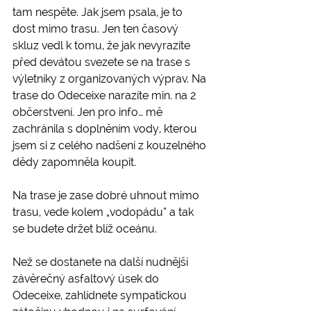
tam nespěte. Jak jsem psala, je to 
dost mimo trasu. Jen ten časový 
skluz vedl k tomu, že jak nevyrazíte 
před devátou svezete se na trase s 
výletníky z organizovaných výprav. Na 
trase do Odeceixe narazíte min. na 2 
občerstvení. Jen pro info… mě 
zachránila s doplněním vody, kterou 
jsem si z celého nadšení z kouzelného 
dědy zapomněla koupit.
Na trase je zase dobré uhnout mimo 
trasu, vede kolem „vodopádu“ a tak 
se budete držet blíž oceánu.
Než se dostanete na další nudnější 
závěrečný asfaltový úsek do 
Odeceixe, zahlídnete sympatickou 