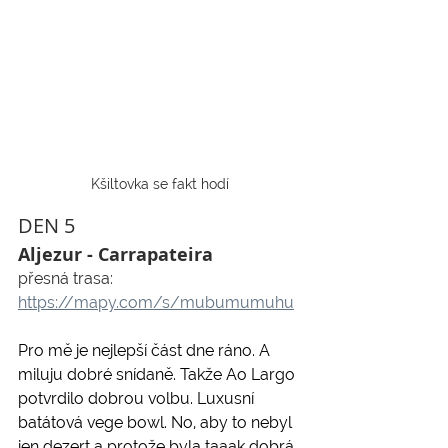
Kšiltovka se fakt hodí
DEN 5
Aljezur - Carrapateira
přesná trasa: 
https://mapy.com/s/mubumumuhu
Pro mě je nejlepší část dne ráno. A 
miluju dobré snídaně. Takže Ao Largo 
potvrdilo dobrou volbu. Luxusní 
batátová vege bowl. No, aby to nebyl 
jen dezert a protože byla taaak dobrá, 