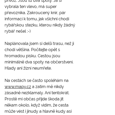
přívoz. Jsou tu dva spoty. Já si 
vybrala ten vlevo, má super 
převozníka. Zakroucený knír, pár 
informací k tomu, jak všichni chodí 
rybářskou stezku, kterou nikdy žádný 
rybář nešel :-) 
Naplánovala jsem si delší trasu, než ji 
chodí většina. Počítejte opět s 
hromadou písku. Cestou jsou 
minimálně dva spoty na občerstvení. 
Hlady ani žízní neumřete.
Na cestách se často spoléhám na 
www.mapy.cz
 a zatím mě nikdy 
zásadně nezklamaly. Ani tentokrát. 
Prostě mi občas přijde škoda jít 
někam okolo, když vidím, že cesta 
může vést i jinudy a hlavně kudy asi 