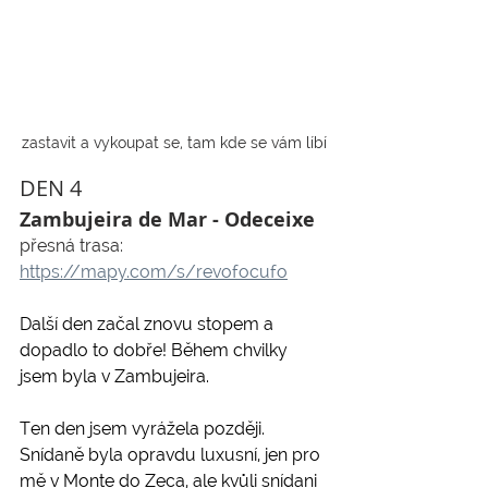
zastavit a vykoupat se, tam kde se vám líbí
DEN 4
Zambujeira de Mar - Odeceixe
přesná trasa: 
https://mapy.com/s/revofocufo
Další den začal znovu stopem a 
dopadlo to dobře! Během chvilky 
jsem byla v Zambujeira. 
Ten den jsem vyrážela později. 
Snídaně byla opravdu luxusní, jen pro 
mě v Monte do Zeca, ale kvůli snídani 