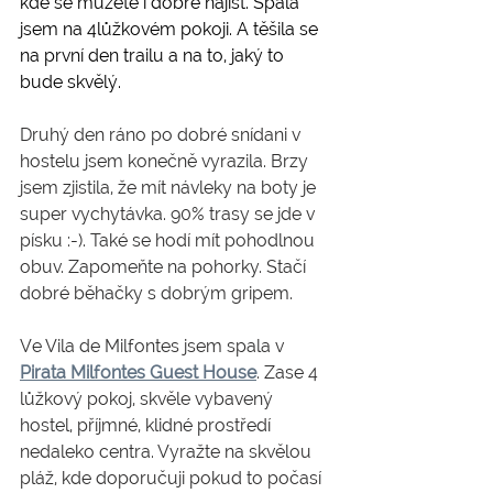
kde se můžete i dobře najíst. Spala 
jsem na 4lůžkovém pokoji. A těšila se 
na první den trailu a na to, jaký to 
bude skvělý.
Druhý den ráno po dobré snídani v 
hostelu jsem konečně vyrazila. Brzy 
jsem zjistila, že mít návleky na boty je 
super vychytávka. 90% trasy se jde v 
písku :-). Také se hodí mít pohodlnou 
obuv. Zapomeňte na pohorky. Stačí 
dobré běhačky s dobrým gripem.
Ve Vila de Milfontes jsem spala v 
Pirata Milfontes Guest House
. Zase 4 
lůžkový pokoj, skvěle vybavený 
hostel, příjmné, klidné prostředí 
nedaleko centra. Vyražte na skvělou 
pláž, kde doporučuji pokud to počasí 