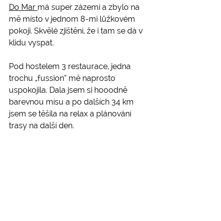
Do Mar 
má super zázemí a zbylo na 
mě místo v jednom 8-mi lůžkovém 
pokoji. Skvělé zjištění, že i tam se dá v 
klidu vyspat.
Pod hostelem 3 restaurace, jedna 
trochu „fussion“ mě naprosto 
uspokojila. Dala jsem si hooodně 
barevnou mísu a po dalších 34 km 
jsem se těšila na relax a plánování 
trasy na další den.