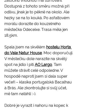
zátočinu vhodnou i na surfování. 
Dostupná z tohoto směru možná při 
odlivu, jinak je to pěkně na okolo. Ale 
hezky se na to kouká. Po asfaltovém 
morálu dorazíte do kouzelného 
městečka Odeceixe. Trasa měla jen 
18,5km.
Spala jsem na skvělém 
hostelu Horta 
do Vale Natur House
. Moc doporučuji.
V městečku dole narazíte na skvělý 
spot na jídlo i pití 
AO Largo
. Tam 
můžete strávit celé odpoledne. V 
hospodě naproti jsem si dala super 
večeři – klasika portugalská Bacalhau 
à Brás. Ale zkontrolujte si svůj účet, 
mě tam natáhli :-).
Dobré je vyrazit i nahoru na kopec k 