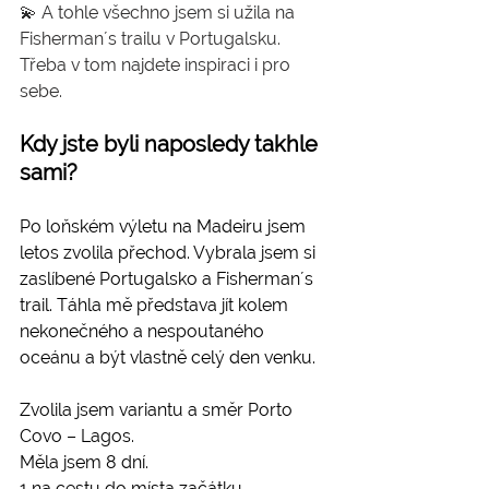
💫 A tohle všechno jsem si užila na 
Fisherman´s trailu v Portugalsku. 
Třeba v tom najdete inspiraci i pro 
sebe.
Kdy jste byli naposledy takhle 
sami?
Po loňském výletu na Madeiru jsem 
letos zvolila přechod. Vybrala jsem si 
zaslíbené Portugalsko a Fisherman´s 
trail. Táhla mě představa jít kolem 
nekonečného a nespoutaného 
oceánu a být vlastně celý den venku. 
Zvolila jsem variantu a směr Porto 
Covo – Lagos.
Měla jsem 8 dní.
1 na cestu do místa začátku.