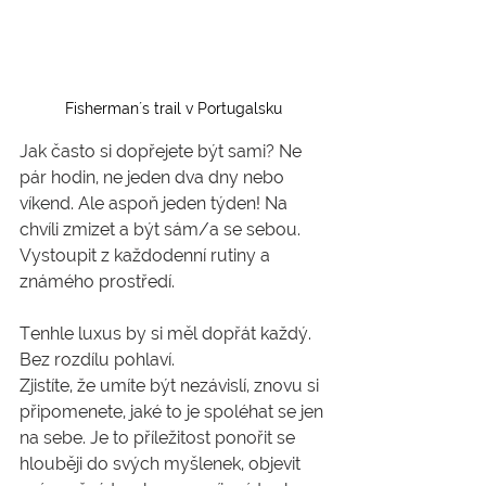
Fisherman´s trail v Portugalsku
Jak často si dopřejete být sami? Ne 
pár hodin, ne jeden dva dny nebo 
víkend. Ale aspoň jeden týden! Na 
chvíli zmizet a být sám/a se sebou. 
Vystoupit z každodenní rutiny a 
známého prostředí. 
Tenhle luxus by si měl dopřát každý. 
Bez rozdílu pohlaví.
Zjistíte, že umíte být nezávislí, znovu si 
připomenete, jaké to je spoléhat se jen 
na sebe. Je to příležitost ponořit se 
hlouběji do svých myšlenek, objevit 